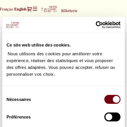
Seat
Dialog
Current
English
Français
Sign in
Register
selection
Language
[Théâtre
des
Chœur et Orchestre de la
Chœur
Champs-
et
Gaechinger Cantorey
Elysées
Orchestre
Friday, 2 April 2027
20:00
|
Ce site web utilise des cookies.
Théâtre des Champs-Elysées
de
02.04.2027
la
-
Nous utilisons des cookies pour améliorer votre
20:00
expérience, réaliser des statistiques et vous proposer
|
How would you choose your seats?
des offres adaptées. Vous pouvez accepter, refuser ou
Chœur
Select in the seat map
Select your seat
personnaliser vos choix.
et
or
Orchestre
Book the best seat
Select the best seat automatically
de
Sélection
la]
Nécessaires
du
-
consentement
Théâtre
des
Préférences
Champs-