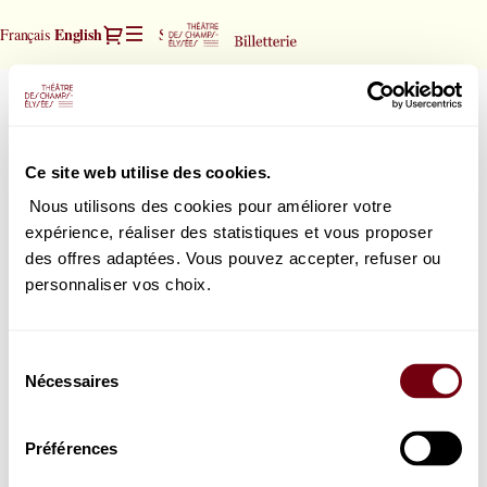
Seat
Dialog
Current
English
Français
Sign in
Register
selection
Language
[Théâtre
des
Orchestre National de France
Orchestre
Champs-
National
Daniele Gatti, direction
Elysées
de
Friday, 22 January 2027
20:00
|
Ce site web utilise des cookies.
Théâtre des Champs-Elysées
France
22.01.2027
-
Nous utilisons des cookies pour améliorer votre
20:00
expérience, réaliser des statistiques et vous proposer
|
How would you choose your seats?
des offres adaptées. Vous pouvez accepter, refuser ou
Orchestre
Select in the seat map
Select your seat
personnaliser vos choix.
National
or
de
Book the best seat
Select the best seat automatically
France]
Sélection
-
Nécessaires
du
Théâtre
consentement
des
Champs-
Préférences
Elysées