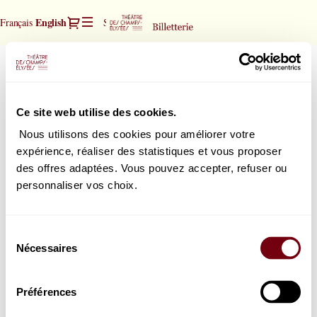
Seat
Dialog
Current
English
Français
Sign in
Register
selection
Language
[Théâtre
des
Trio Wanderer
Trio
Champs-
Wanderer
Elysées
Sunday, 23 May 2027
11:00
|
Théâtre des Champs-Elysées
Ce site web utilise des cookies.
23.05.2027
-
Nous utilisons des cookies pour améliorer votre
11:00
expérience, réaliser des statistiques et vous proposer
How would you choose your seats?
|
des offres adaptées. Vous pouvez accepter, refuser ou
Seat map
Select your seat
Trio
personnaliser vos choix.
or
Wanderer]
List view
Select the best seat automatically
-
Théâtre
Sélection
des
Nécessaires
du
Champs-
consentement
Elysées
Préférences