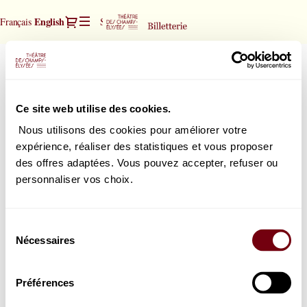
Seat
Dialog
Current
English
Français
Sign in
Register
selection
Language
[Théâtre
des
András Schiff | piano
András
Champs-
Schiff
Elysées
Tuesday, 8 June 2027
20:00
|
|
Théâtre des Champs-Elysées
Ce site web utilise des cookies.
piano
08.06.2027
András Schiff is at the keyboard to celebrate Bach, Beethoven and
Schubert.
-
Nous utilisons des cookies pour améliorer votre
20:00
expérience, réaliser des statistiques et vous proposer
|
des offres adaptées. Vous pouvez accepter, refuser ou
András
How would you choose your seats?
personnaliser vos choix.
Schiff
Seat map
Select your seat
|
or
piano]
List view
Select the best seat automatically
Sélection
-
Nécessaires
du
Théâtre
consentement
des
Champs-
Préférences
Elysées