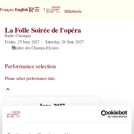
Performance
Dialog
Current
English
Français
Sign in
Register
selection
Language
[La
Folle
La Folle Soirée de l'opéra
La
Soirée
Folle
Radio Classique
de
Soirée
Friday, 25 June 2027
Saturday, 26 June 2027
l'opéra]
Théâtre des Champs-Elysées
de
-
l'opéra
Théâtre
des
Performance selection
Champs-
Elysées
Please select performance date.
Current
June
2027
Month
Mo
Tu
We
Th
Fr
Sa
Su
1
2
3
4
5
6
Inactive
Inactive
Inactive
Inactive
Inactive
Inactive