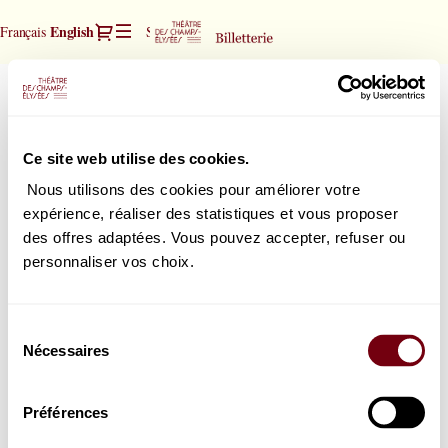
Seat
Dialog
Current
English
Français
Sign in
Register
selection
Language
[Théâtre
des
Oratorio de Noël - Bach
Oratorio
Champs-
de
Elysées
Friday, 18 December 2026
20:00
Noël
|
Théâtre des Champs-Elysées
Ce site web utilise des cookies.
-
18.12.2026
Bach
-
Nous utilisons des cookies pour améliorer votre
20:00
expérience, réaliser des statistiques et vous proposer
How would you choose your seats?
|
des offres adaptées. Vous pouvez accepter, refuser ou
Seat map
Select your seat
Oratorio
personnaliser vos choix.
or
de
List view
Select the best seat automatically
Noël
-
Sélection
Bach]
Nécessaires
du
-
consentement
Théâtre
des
Préférences
Champs-