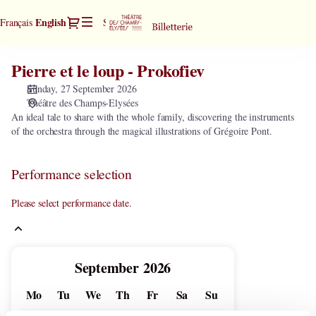
Performance
Dialog
Current
English
Français
Sign in
Register
selection
Language
[Pierre
et
Pierre et le loup - Prokofiev
Pierre
le
et
loup
Sunday, 27 September 2026
le
-
Théâtre des Champs-Elysées
loup
Prokofiev]
An ideal tale to share with the whole family, discovering the instruments
-
of the orchestra through the magical illustrations of Grégoire Pont.
-
Prokofiev
Théâtre
des
Performance selection
Champs-
Elysées
Please select performance date.
Current
September
2026
Month
Mo
Tu
We
Th
Fr
Sa
Su