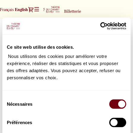
Seat
Dialog
Current
English
Français
Sign in
Register
selection
Language
[Théâtre
des
Orchestre de chambre de Paris
Orchestre
Champs-
de
Philipp von Steinacher | direction
Elysées
chambre
Thursday, 15 October 2026
20:00
|
Ce site web utilise des cookies.
Théâtre des Champs-Elysées
de
15.10.2026
Paris
-
Nous utilisons des cookies pour améliorer votre
20:00
expérience, réaliser des statistiques et vous proposer
|
How would you choose your seats?
des offres adaptées. Vous pouvez accepter, refuser ou
Orchestre
Seat map
Select your seat
personnaliser vos choix.
de
or
chambre
List view
Select the best seat automatically
de
Sélection
Paris]
Nécessaires
du
-
consentement
Théâtre
des
Préférences
Champs-