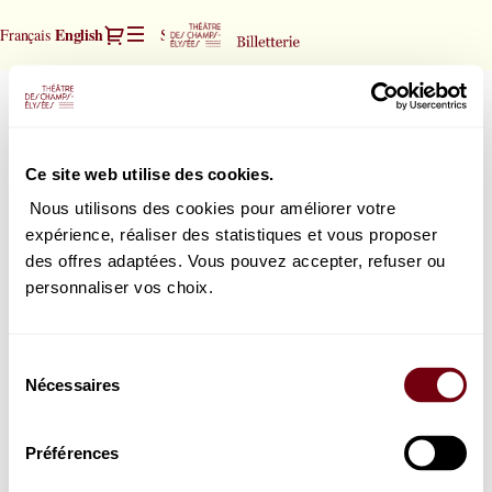
Seat
Dialog
Current
English
Français
Sign in
Register
selection
Language
[Théâtre
des
Orchestre de chambre de Paris
Orchestre
Champs-
de
Michele Spotti | direction
Elysées
chambre
Thursday, 10 December 2026
20:00
|
Ce site web utilise des cookies.
Théâtre des Champs-Elysées
de
10.12.2026
Paris
-
Nous utilisons des cookies pour améliorer votre
20:00
expérience, réaliser des statistiques et vous proposer
|
How would you choose your seats?
des offres adaptées. Vous pouvez accepter, refuser ou
Orchestre
Seat map
Select your seat
personnaliser vos choix.
de
or
chambre
List view
Select the best seat automatically
de
Sélection
Paris]
Nécessaires
du
-
consentement
Théâtre
des
Préférences
Champs-