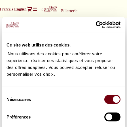
Seat
Dialog
Current
English
Français
Sign in
Register
selection
Language
[Théâtre
des
Yoav Levanon | piano
Yoav
Champs-
Levanon
Elysées
Wednesday, 3 March 2027
20:00
|
|
Théâtre des Champs-Elysées
Ce site web utilise des cookies.
piano
03.03.2027
The phenomenon that is Yoav Levanon celebrates Russian composers.
-
Nous utilisons des cookies pour améliorer votre
20:00
expérience, réaliser des statistiques et vous proposer
|
des offres adaptées. Vous pouvez accepter, refuser ou
How would you choose your seats?
Yoav
Seat map
Select your seat
personnaliser vos choix.
Levanon
or
|
List view
Select the best seat automatically
piano]
Sélection
-
Nécessaires
du
Théâtre
consentement
des
Champs-
Préférences
Elysées