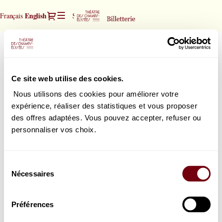
Seat
Dialog
Current
English
Français
Sign in
Register
selection
Language
[Théâtre
des
Igor Levit | piano
Igor
Champs-
Levit
Elysées
Friday, 26 March 2027
20:00
|
|
Théâtre des Champs-Elysées
Ce site web utilise des cookies.
piano
26.03.2027
The second performance of the season by Igor Levit with Beethoven
sonatas.
-
Nous utilisons des cookies pour améliorer votre
20:00
expérience, réaliser des statistiques et vous proposer
|
des offres adaptées. Vous pouvez accepter, refuser ou
Igor
How would you choose your seats?
personnaliser vos choix.
Levit
Seat map
Select your seat
|
or
piano]
List view
Select the best seat automatically
Sélection
-
Nécessaires
du
Théâtre
consentement
des
Champs-
Préférences
Elysées