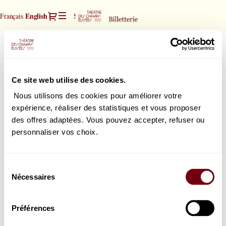
Seat
Dialog
Current
English
Français
Sign in
Register
selection
Language
[Théâtre
des
Chœur et Orchestre de la
Chœur
Champs-
et
Gaechinger Cantorey
Elysées
Orchestre
Friday, 2 April 2027
20:00
|
Ce site web utilise des cookies.
Théâtre des Champs-Elysées
de
02.04.2027
la
-
Nous utilisons des cookies pour améliorer votre
20:00
expérience, réaliser des statistiques et vous proposer
|
How would you choose your seats?
des offres adaptées. Vous pouvez accepter, refuser ou
Chœur
Select in the seat map
Select your seat
personnaliser vos choix.
et
or
Orchestre
Book the best seat
Select the best seat automatically
de
Sélection
la]
Nécessaires
du
-
consentement
Théâtre
des
Préférences
Champs-