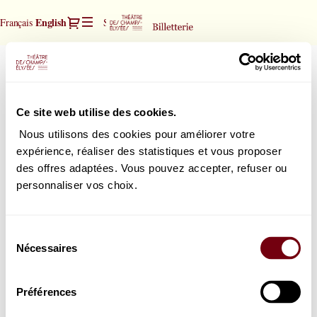
Seat
Dialog
Current
English
Français
Sign in
Register
selection
Language
[Théâtre
des
Didon et Énée - Purcell
Didon
Champs-
et
Elysées
Saturday, 13 March 2027
19:30
Énée
|
Théâtre des Champs-Elysées
Ce site web utilise des cookies.
-
13.03.2027
Purcell
-
Nous utilisons des cookies pour améliorer votre
19:30
expérience, réaliser des statistiques et vous proposer
How would you choose your seats?
|
des offres adaptées. Vous pouvez accepter, refuser ou
Seat map
Select your seat
Didon
personnaliser vos choix.
or
et
List view
Select the best seat automatically
Énée
-
Sélection
Purcell]
Nécessaires
du
-
consentement
Théâtre
des
Préférences
Champs-