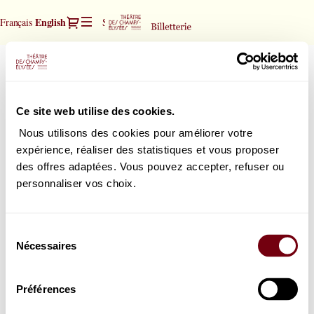
Seat
Dialog
Current
English
Français
Sign in
Register
selection
Language
[Théâtre
des
Orphée - Berlioz
Orphée
Champs-
-
Avant-Première Jeunes -30 ans
Elysées
Berlioz
Sunday, 18 April 2027
19:30
|
Ce site web utilise des cookies.
Théâtre des Champs-Elysées
18.04.2027
-
Nous utilisons des cookies pour améliorer votre
19:30
expérience, réaliser des statistiques et vous proposer
|
How would you choose your seats?
des offres adaptées. Vous pouvez accepter, refuser ou
Orphée
Seat map
Select your seat
personnaliser vos choix.
-
or
Berlioz]
List view
Select the best seat automatically
-
Sélection
Théâtre
Nécessaires
du
des
consentement
Champs-
Elysées
Préférences