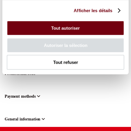
from
10
.
00
EUR
to
190
.
00
EUR
Choose the seats
Afficher les détails
Orphée
-
Berlioz
Tout autoriser
Tue
20
Your shopping cart
Apr
Autoriser la sélection
19:30
Your cart is empty.
from
10.00
Tout refuser
EUR
to
Promotional code
190.00
EUR
Payment methods
General information