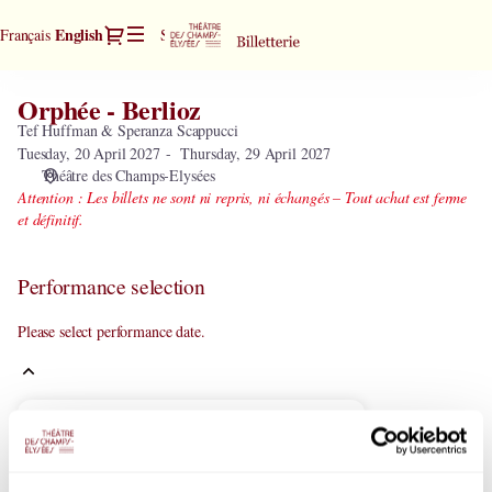
Performance
Dialog
Current
English
Français
Sign in
Register
selection
Language
[Orphée
-
Orphée - Berlioz
Orphée
Berlioz]
-
Tef Huffman & Speranza Scappucci
-
Berlioz
Tuesday, 20 April 2027
Thursday, 29 April 2027
Théâtre
Théâtre des Champs-Elysées
des
Attention : Les billets ne sont ni repris, ni échangés – Tout achat est ferme
Champs-
et définitif.
Elysées
Performance selection
Please select performance date.
Current
April
2027
Month
Mo
Tu
We
Th
Fr
Sa
Su