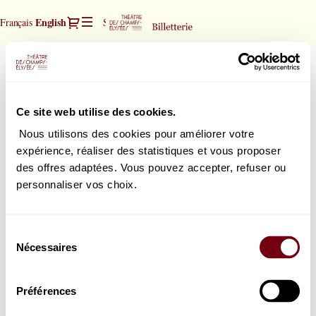
Seat
Dialog
Current
English
Français
Sign in
Register
selection
Language
[Théâtre
des
Mitridate - Porpora
Mitridate
Champs-
-
Elysées
Monday, 26 April 2027
19:30
Porpora
|
Théâtre des Champs-Elysées
Ce site web utilise des cookies.
26.04.2027
-
Nous utilisons des cookies pour améliorer votre
19:30
expérience, réaliser des statistiques et vous proposer
How would you choose your seats?
|
des offres adaptées. Vous pouvez accepter, refuser ou
Seat map
Select your seat
Mitridate
personnaliser vos choix.
or
-
List view
Select the best seat automatically
Porpora]
-
Sélection
Théâtre
Nécessaires
du
des
consentement
Champs-
Elysées
Préférences