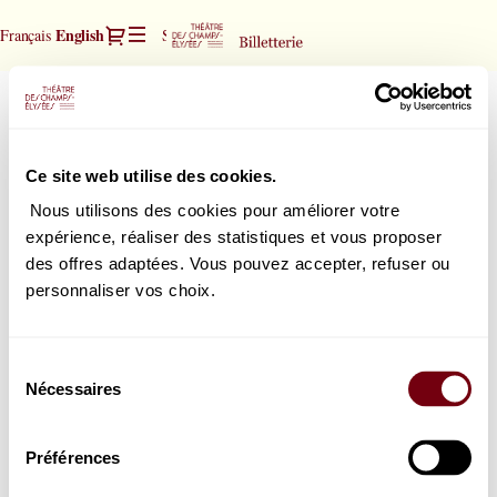
Seat
Dialog
Current
English
Français
Sign in
Register
selection
Language
[Théâtre
des
Orchestre National de France
Orchestre
Champs-
National
Philippe Jordan | direction
Elysées
de
Thursday, 10 June 2027
20:00
|
Ce site web utilise des cookies.
Théâtre des Champs-Elysées
France
10.06.2027
-
Nous utilisons des cookies pour améliorer votre
20:00
expérience, réaliser des statistiques et vous proposer
|
How would you choose your seats?
des offres adaptées. Vous pouvez accepter, refuser ou
Orchestre
Seat map
Select your seat
personnaliser vos choix.
National
or
de
List view
Select the best seat automatically
France]
Sélection
-
Nécessaires
du
Théâtre
consentement
des
Champs-
Préférences
Elysées