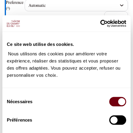
Preference
(¹)
110
.
00
EUR
Catégorie 2
Preference
(¹)
Ce site web utilise des cookies.
90
.
00
EUR
Nous utilisons des cookies pour améliorer votre
Catégorie 3
expérience, réaliser des statistiques et vous proposer
Preference
(¹)
des offres adaptées. Vous pouvez accepter, refuser ou
personnaliser vos choix.
75
.
00
EUR
Catégorie 4
Preference
Sélection
(¹)
Nécessaires
du
60
.
00
EUR
consentement
Category 5 - REDUCED VISIBILITY
Préférences
Preference
(¹)