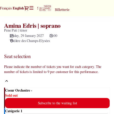
Seat
Dialog
Current
English
Français
Sign in
Register
selection
Language
[Théâtre
des
Amina Edris | soprano
Amina
Champs-
Edris
Pene Pati | ténor
Elysées
|
Friday, 29 January 2027
20:00
|
Théâtre des Champs-Elysées
soprano
29.01.2027
-
20:00
Seat selection
|
Amina
Please indicate the number of tickets you want for each category. The
Edris
number of tickets is limited to 9 per customer for this performance.
|
soprano]
-
Coeur Orchestre -
Théâtre
Sold out
des
Subscribe to the waiting list
Champs-
Elysées
Catégorie 1