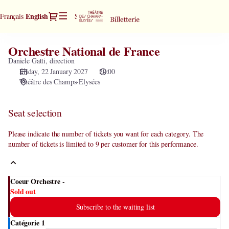
Seat
Dialog
Current
English
Français
Sign in
Register
selection
Language
[Théâtre
des
Orchestre National de France
Orchestre
Champs-
National
Daniele Gatti, direction
Elysées
de
Friday, 22 January 2027
20:00
|
Théâtre des Champs-Elysées
France
22.01.2027
-
20:00
Seat selection
|
Orchestre
Please indicate the number of tickets you want for each category. The
National
number of tickets is limited to 9 per customer for this performance.
de
France]
-
Coeur Orchestre -
Théâtre
Sold out
des
Subscribe to the waiting list
Champs-
Elysées
Catégorie 1