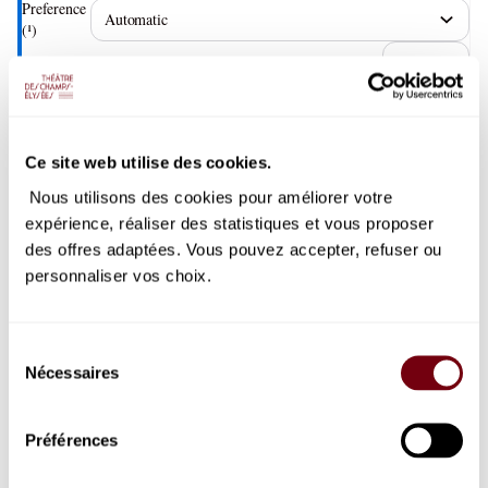
Preference
(¹)
85
.
00
EUR
Catégorie 2
Preference
(¹)
Ce site web utilise des cookies.
65
.
00
EUR
Nous utilisons des cookies pour améliorer votre
Catégorie 3
expérience, réaliser des statistiques et vous proposer
Preference
(¹)
des offres adaptées. Vous pouvez accepter, refuser ou
personnaliser vos choix.
55
.
00
EUR
Catégorie 4
Preference
Sélection
(¹)
Nécessaires
du
45
.
00
EUR
consentement
Category 5 - REDUCED VISIBILITY
Préférences
Preference
(¹)