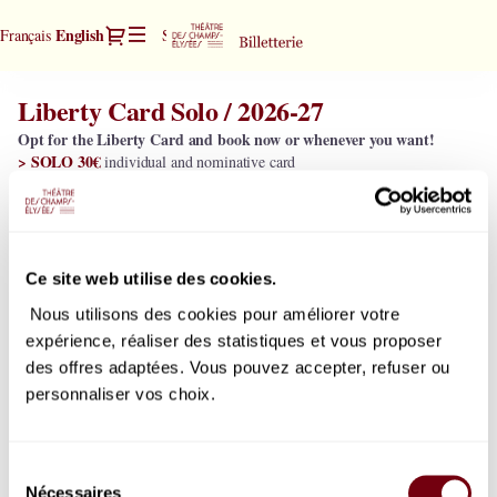
Item
Dialog
Current
English
Français
Sign in
Register
selection
Language
[Liberty
Card
Liberty Card Solo / 2026-27
Liberty
Solo
Card
/
Opt for the Liberty Card and book now or whenever you want!
Solo
2026-
> SOLO 30€
individual and nominative card
/
27]
> DUO 50€
nominative card valid for 2 persons. Let anyone benefit from
2026-
it! (for the Solo card click
> 10% discount (with exceptions*)
here
)
-
27
> Book throughout the season according to your desires within the limits
Théâtre
of availability
des
Ce site web utilise des cookies.
Champs-
Elysées
Membership selection
Nous utilisons des cookies pour améliorer votre
expérience, réaliser des statistiques et vous proposer
Please indicate the number of memberships you wish to add to your order.
des offres adaptées. Vous pouvez accepter, refuser ou
This membership is available for the whole season
personnaliser vos choix.
Sélection
30
.
00
EUR
Nécessaires
du