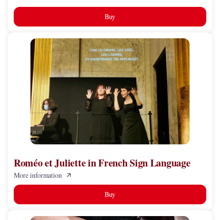
Buy
Roméo
et
Juliette
in
French
Sign
Language
Roméo et Juliette in French Sign Language
More information
Buy