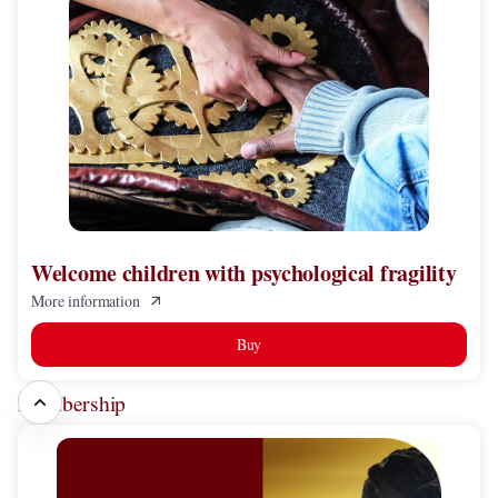
Welcome
children
with
psychological
fragility
Welcome children with psychological fragility
More information
Buy
Membership
Individual
Patron