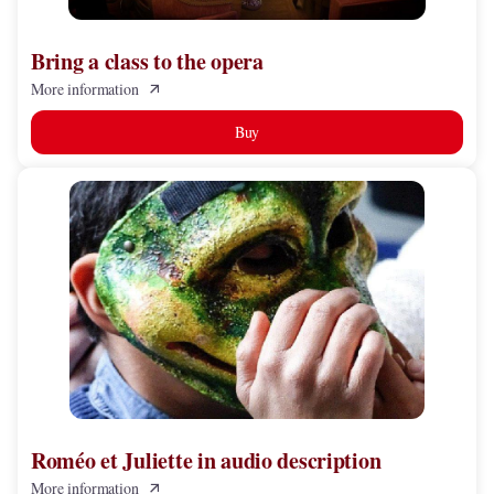
Bring a class to the opera
More information
Buy
Roméo
et
Juliette
in
audio
description
Roméo et Juliette in audio description
More information