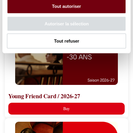
Tout autoriser
Buy
Young
Autoriser la sélection
Friend
Card
Tout refuser
/
2026-
27
Young Friend Card / 2026-27
Buy
Liberty
Card