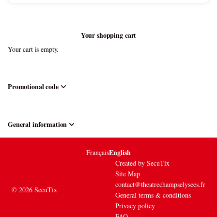
Your shopping cart
Your cart is empty.
Promotional code
General information
English
Page
Français
Current
footer
Language
Created by SecuTix
Site Map
contact@theatrechampselysees.fr
© 2026 SecuTix
General terms & conditions
Privacy policy
FAQ